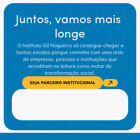
Juntos, vamos mais 
longe
O Instituto Gil Nogueira só consegue chegar a
tantas escolas porque caminha com uma rede
de empresas, pessoas e instituições que
acreditam na leitura como motor de
transformação social.
SEJA PARCEIRO INSTITUCIONAL