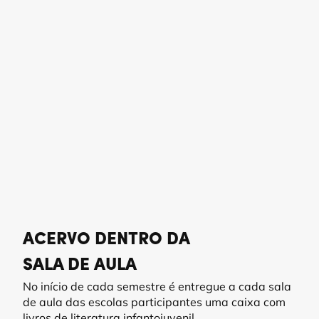
Ler
é
Viver
O
L
e
r
é
V
i
v
e
r
é
o
p
r
o
j
e
t
o
c
u
j
a
m
e
t
o
d
o
l
o
g
i
a
f
o
i
c
r
i
a
d
a
p
e
l
o
I
n
s
t
i
t
u
t
o
G
i
l
N
o
g
u
e
i
r
a
p
a
r
a
t
r
a
n
s
f
o
r
m
a
r
a
l
e
i
t
u
r
a
e
m
p
r
á
t
i
c
a
c
o
t
i
d
i
a
n
a
n
a
e
s
c
o
l
a
p
ú
b
l
i
c
a
.
ACERVO DENTRO DA
SALA DE AULA
No início de cada semestre é entregue a cada sala
de aula das escolas participantes uma caixa com
livros de literatura infantojuvenil.